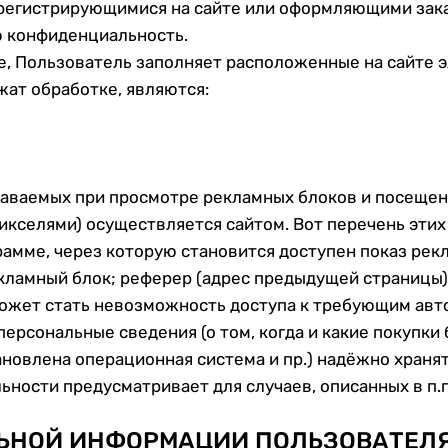
егистрирующимися на сайте или оформляющими заказ
 конфиденциальность.
ые, Пользователь заполняет расположенные на сайте
ат обработке, являются:
едаваемых при просмотре рекламных блоков и посещен
кселями) осуществляется сайтом. Вот перечень этих д
рамме, через которую становится доступен показ рек
екламный блок; реферер (адрес предыдущей страницы)
 может стать невозможность доступа к требующим авт
ерсональные сведения (о том, когда и какие покупки 
ановлена операционная система и пр.) надёжно храня
сти предусматривает для случаев, описанных в п.п. 
ЛЬНОЙ ИНФОРМАЦИИ ПОЛЬЗОВАТЕЛ