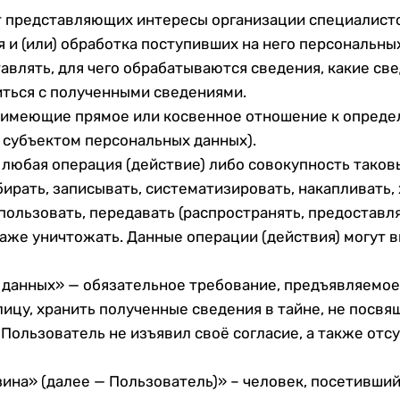
т представляющих интересы организации специалисто
я и (или) обработка поступивших на него персональны
авлять, для чего обрабатываются сведения, какие св
иться с полученными сведениями.
, имеющие прямое или косвенное отношение к опред
 субъектом персональных данных).
 любая операция (действие) либо совокупность тако
ирать, записывать, систематизировать, накапливать, 
пользовать, передавать (распространять, предоставля
даже уничтожать. Данные операции (действия) могут в
 данных» — обязательное требование, предъявляемое
цу, хранить полученные сведения в тайне, не посвящ
ользователь не изъявил своё согласие, а также отсу
ина» (далее — Пользователь)» – человек, посетивший